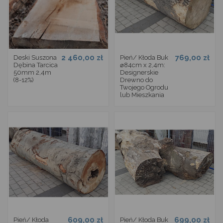
2 460,00 zł
769,00 zł
Deski Suszona
Pień/ Kłoda Buk
Dębina Tarcica
⌀84cm x 2,4m:
50mm 2,4m
Designerskie
(8-12%)
Drewno do
Twojego Ogrodu
lub Mieszkania
609,00 zł
699,00 zł
Pień/ Kłoda
Pień/ Kłoda Buk