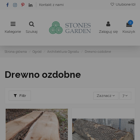
Ulubione (
0
)
Kontakt z nami
0
Kategorie
Szukaj
Zaloguj się
Koszyk
Strona główna
Ogród
Architektura Ogrodu
Drewno ozdobne
Drewno ozdobne
Filtr
Zaznacz
7