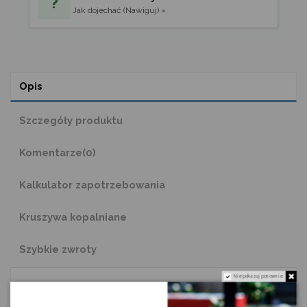
?
Jak dojechać (Nawiguj) »
Opis
Szczegóły produktu
Komentarze
(0)
Kalkulator zapotrzebowania
Kruszywa kopalniane
Szybkie zwroty
Nie pokazuj ponownie.
Kamień Alaska Grey Monolit
Egzemplarz unikatowy.