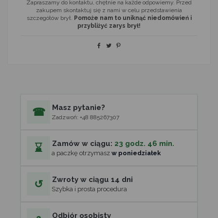
Zapraszamy do kontaktu, chętnie na każde odpowiemy. Przed
zakupem skontaktuj się z nami w celu przedstawienia
szczegółów brył.
Pomoże nam to uniknąć niedomówień i
przybliżyć zarys brył!
Masz pytanie?
☎
Zadzwoń: +48 885267307
Zamów w ciągu:
23 godz. 46 min.
⌛
a paczkę otrzymasz
w poniedziałek
Zwroty w ciągu 14 dni
↺
Szybka i prosta procedura
Odbiór osobisty