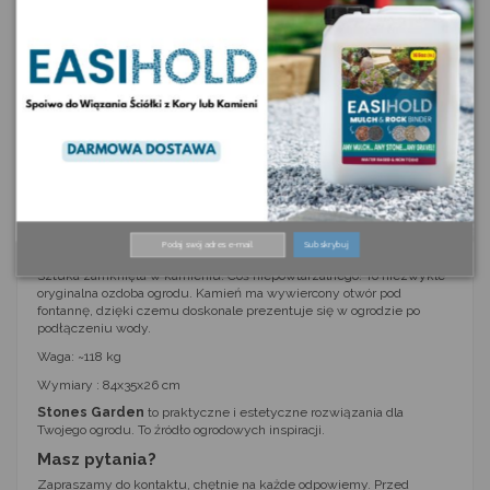
Drugiego takiego nie znajdziesz! Jeśli stawiasz na oryginalność,
lubisz niepowtarzalne aranżacje, ta bryła spełni wszystkie Twoje
oczekiwania.
Monolit
możesz wyeksponować na trawie, na
kamiennej rabacie, na korze drzewnej lub kamiennej. Może stać
wśród zieleni, może również stać się centralną ozdobą Twojego
ogrodu. Monolit będzie zachwycającą ozdobą frontu Twojej posesji.
Naturalny kamień
w ogrodzie dodaje mu elegancji. Kamienna bryła
będzie fantastyczną ozdobą ogrodu niezależnie od jego charakteru.
Motyw jest uniwersalny, dlatego pasuje do ogrodów naturalnych i
tych nowoczesnych.Ten monolit zachwyci nawet najbardziej
wymagających. Ta naturalna rzeźba zachwyca. Jeśli zależy Ci na
zbudowaniu w ogrodzie miejsca, które przyniesie ukojenie i
odpoczynek - zainwestuj w kamień.
Subskrybuj
Na karcie przedstawiamy Państwu wyjątkową, naturalną rzeźbę.
Sztuka zamknięta w kamieniu. Coś niepowtarzalnego! To niezwykle
oryginalna ozdoba ogrodu. Kamień ma wywiercony otwór pod
fontannę, dzięki czemu doskonale prezentuje się w ogrodzie po
podłączeniu wody.
Waga: ~118 kg
Wymiary : 84x35x26 cm
Stones Garden
to praktyczne i estetyczne rozwiązania dla
Twojego ogrodu. To źródło ogrodowych inspiracji.
Masz pytania?
Zapraszamy do kontaktu, chętnie na każde odpowiemy. Przed