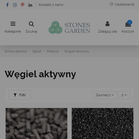
Ulubione (
0
)
Kontakt z nami
0
Kategorie
Szukaj
Zaloguj się
Koszyk
Strona główna
Ogród
Podłoża
Węgiel aktywny
Węgiel aktywny
Filtr
Zaznacz
2