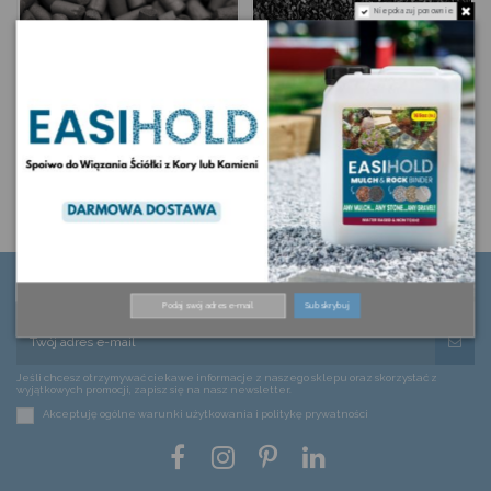
Nie pokazuj ponownie.
Obecnie brak na stanie
35,49 zł
19,66 zł
Węgiel Aktywny
Węgiel Aktywny
Formowany BA 10
Ziarnisty 1-4 mm
mm
Zapisz się do newslettera
Subskrybuj
Jeśli chcesz otrzymywać ciekawe informacje z naszego sklepu oraz skorzystać z
wyjątkowych promocji, zapisz się na nasz newsletter.
Akceptuję ogólne warunki użytkowania i politykę prywatności