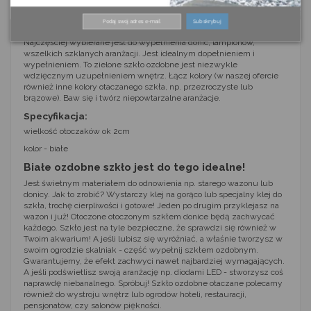
bezpieczne. Otaczanie sprawia, że stają się obłe, nie mają żadnych
ostrych kantów. Nie obawiaj się skaleczenia, z tym szkłem to
Subskrybuj
niemożliwe! To ozdobne szkło skradło serce naszych klientów.
Najczęściej wybierane jest do wypełnienia donic, lampionów,
wszelkich szklanych aranżacji. Jest idealnym dopełnieniem i
wypełnieniem. To zielone szkło ozdobne jest niezwykle
wdzięcznym uzupełnieniem wnętrz. Łącz kolory (w naszej ofercie
również inne kolory otaczanego szkła, np. przezroczyste lub
brązowe). Baw się i twórz niepowtarzalne aranżacje.
Specyfikacja:
wielkość otoczaków ok 2cm
kolor - białe
Białe ozdobne szkło jest do tego idealne!
Jest świetnym materiałem do odnowienia np. starego wazonu lub
donicy. Jak to zrobić? Wystarczy klej na gorąco lub specjalny klej do
szkła, trochę cierpliwości i gotowe! Jeden po drugim przyklejasz na
wazon i już! Otoczone otoczonym szkłem donice będą zachwycać
każdego. Szkło jest na tyle bezpieczne, że sprawdzi się również w
Twoim akwarium! A jeśli lubisz się wyróżniać, a właśnie tworzysz w
swoim ogrodzie skalniak - część wypełnij szkłem ozdobnym.
Gwarantujemy, że efekt zachwyci nawet najbardziej wymagających.
A jeśli podświetlisz swoją aranżację np. diodami LED - stworzysz coś
naprawdę niebanalnego. Spróbuj! Szkło ozdobne otaczane polecamy
również do wystroju wnętrz lub ogrodów hoteli, restauracji,
pensjonatów, czy salonów piękności.