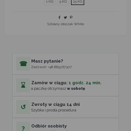
1 KG
5 KG
25 KG
Szklany otoczak White
Masz pytanie?
☎
Zadzwoń: +48 885267307
Zamów w ciągu:
1 godz. 24 min.
⌛
a paczkę otrzymasz
w sobotę
Zwroty w ciągu 14 dni
↺
Szybka i prosta procedura
Odbiór osobisty
?