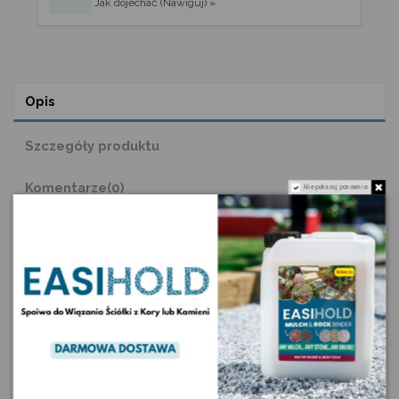
Jak dojechać (Nawiguj) »
Opis
Szczegóły produktu
Komentarze
(0)
Nie pokazuj ponownie.
Kalkulator zapotrzebowania
Kruszywa kopalniane
Szybkie zwroty
Szkło Otoczone Białe
Białe szkła są zachwycające! Ich piękny, głęboki kolor sprawia, że
wyglądają jak bajeczne pastylki. Choć to czyste szkło, są bardzo