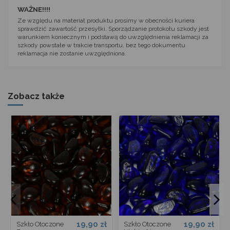
WAŻNE!!!!
Ze względu na materiał produktu prosimy w obecności kuriera
sprawdzić zawartość przesyłki. Sporządzanie protokołu szkody jest
warunkiem koniecznym i podstawą do uwzględnienia reklamacji za
szkody powstałe w trakcie transportu, bez tego dokumentu
reklamacja nie zostanie uwzględniona.
Zobacz także
19,90 zł
19,90 zł
Szkło Otoczone
Szkło Otoczone