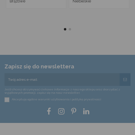
Brązowe
Niebieskie
Zapisz się do newslettera
Jeśli chcesz otrzymywać ciekawe informacje z naszego sklepu oraz skorzystać z
wyjątkowych promocji, zapisz się na nasz newsletter.
Akceptuję ogólne warunki użytkowania i politykę prywatności