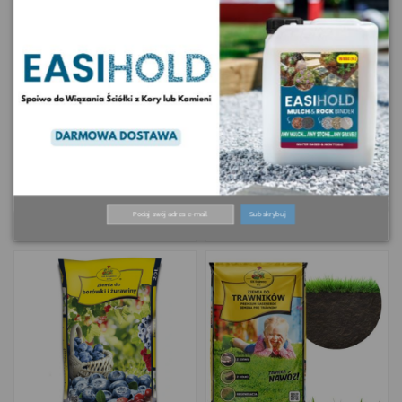
3,07 zł
15,11 zł
Ziemia do paproci 5L
Ziemia Do Iglaków
Subskrybuj
50L