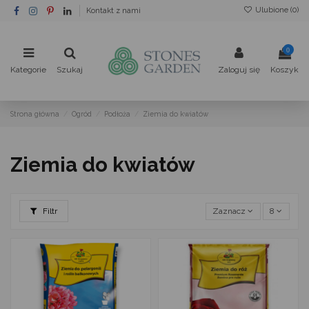
Ulubione (
0
)
Kontakt z nami
0
Kategorie
Szukaj
Zaloguj się
Koszyk
Strona główna
Ogród
Podłoża
Ziemia do kwiatów
Ziemia do kwiatów
Filtr
Zaznacz
8