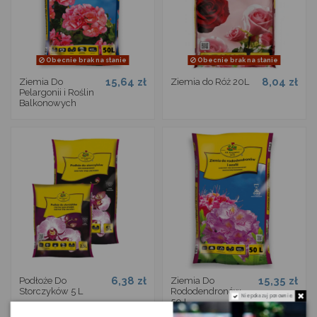
Obecnie brak na stanie
Obecnie brak na stanie
15,64 zł
8,04 zł
Ziemia Do
Ziemia do Róż 20L
Pelargonii i Roślin
Balkonowych
6,38 zł
15,35 zł
Podłoże Do
Ziemia Do
Storczyków 5 L
Rododendronów
Nie pokazuj ponownie.
50 L