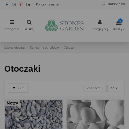
Ulubione (
0
)
Kontakt z nami
0
Kategorie
Szukaj
Zaloguj się
Koszyk
Strona główna
Kamienie ogrodowe
Otoczaki
Otoczaki
Filtr
Zaznacz
20
Nowy