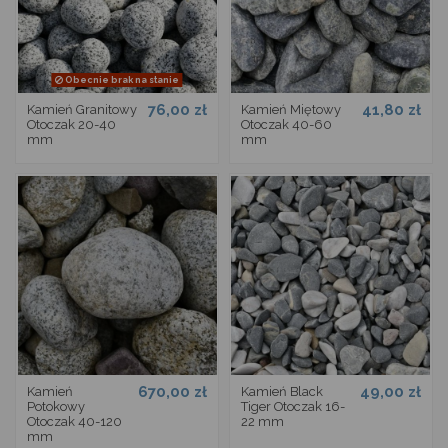
Obecnie brak na stanie
76,00 zł
41,80 zł
Kamień Granitowy
Kamień Miętowy
Otoczak 20-40
Otoczak 40-60
mm
mm
670,00 zł
49,00 zł
Kamień
Kamień Black
Potokowy
Tiger Otoczak 16-
Otoczak 40-120
22 mm
mm