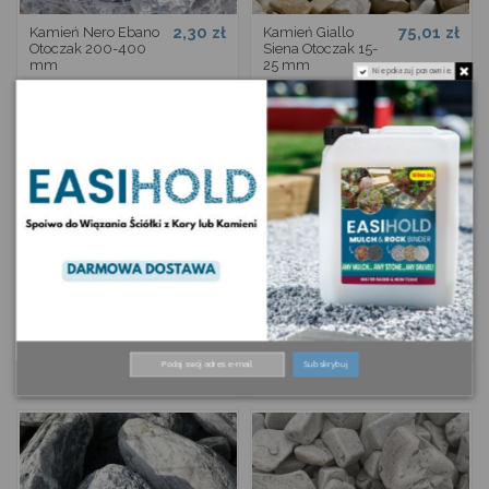
2,30 zł
75,01 zł
Kamień Nero Ebano
Kamień Giallo
Otoczak 200-400
Siena Otoczak 15-
mm
25 mm
Nie pokazuj ponownie.
Obecnie brak na stanie
44,60 zł
74,30 zł
Kamień Biała
Kamień Ice Blue
Marianna Otoczak
Otoczak 25-40mm
Subskrybuj
16-30 mm