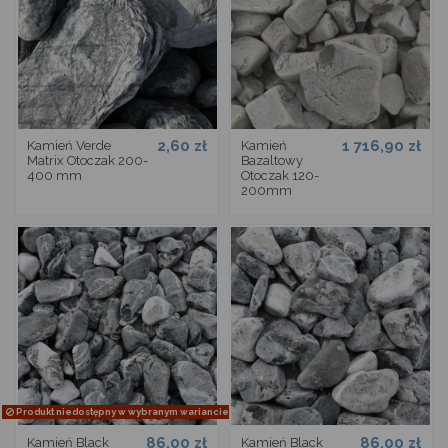
2,60 zł
1 716,90 zł
Kamień Verde
Kamień
Matrix Otoczak 200-
Bazaltowy
400 mm
Otoczak 120-
200mm
Produkt niedostępny w wybranym wariancie
86,00 zł
86,00 zł
Kamień Black
Kamień Black