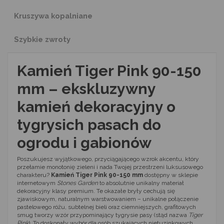
Kruszywa kopalniane
Szybkie zwroty
Kamień Tiger Pink 90-150
mm – ekskluzywny
kamień dekoracyjny o
tygrysich pasach do
ogrodu i gabionów
Poszukujesz wyjątkowego, przyciągającego wzrok akcentu, który
przełamie monotonię zieleni i nada Twojej przestrzeni luksusowego
charakteru?
Kamień Tiger Pink 90-150 mm
dostępny w sklepie
internetowym
Stones Garden
to absolutnie unikalny materiał
dekoracyjny klasy premium. Te okazałe bryły cechują się
zjawiskowym, naturalnym warstwowaniem – unikalne połączenie
pastelowego różu, subtelnej bieli oraz ciemniejszych, grafitowych
smug tworzy wzór przypominający tygrysie pasy (stąd nazwa
Tiger
Pink
). To doskonały wybór dla osób szukających nietuzinkowych