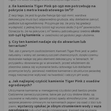
2. Ile kamienia Tiger Pink 90-150 mm potrzebuję na
pokrycie 1 metra kwadratowego (m²)?
Z racji tego, że jest to gruba frakcja (90-150 mm), warstwa
dekoracyjna musi być odpowiednio grubsza, aby dokładnie zakryć
podłoże lub agrowłókninę. Przyjmuje się, że przy tej gradacji
wydajność z jednej tony (1000 kg) wynosi około 7-9 m² powierzchni.
Oznacza to, że na pokrycie 1 m² terenu potrzebujesz średnio
około
110-140 kg kamienia
, w zależności od gęstości jego ułożenia.
3. Czy ten kamień nadaje się do akwarium lub
terrarium?
Tak, ale z pewnym zastrzeżeniem.
Kamień Tiger Pink jest w pełni
naturalny i wolny od zanieczyszczeń chemicznych, dzięki czemu
doskonale nadaje się jako element dekoracyjny w terrariach. W
przypadku stosowania go w akwariach, przed włożeniem do
zbiornika zaleca się wykonanie testu octowego lub dokładne
przemycie bryły, ponieważ niektóre kamienie o strukturze pasiastej
mogą nieznacznie wpływać na twardość i odczyn pH wody.
4. Jak najlepiej czyścić kamienie Tiger Pink z osadów
ogrodowych?
Utrzymanie kamienia w nienagannej czystości jest bardzo proste.
Codzienne zanieczyszczenia, takie jak pył czy drobne błoto, są
usuwane w naturalny sposób przez opady atmosferyczne. Jeśli po
sezonie jesienno-zimowym na kamieniach pojawi się osad z liści lub
ziemi,
wystarczy spłukać je silnym strumieniem wody z węża
ogrodowego
lub użyć myjki ciśnieniowej. Kamień nie wymaga