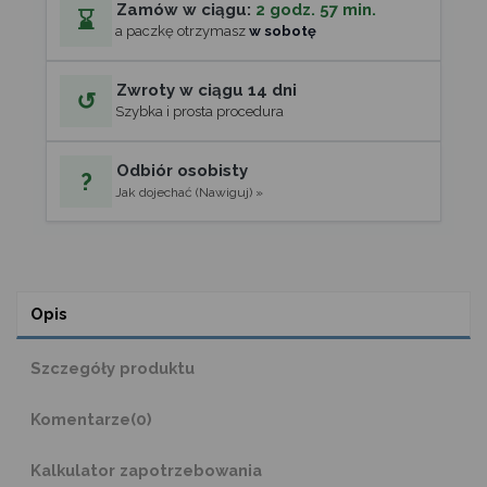
Zamów w ciągu:
2 godz. 57 min.
⌛
a paczkę otrzymasz
w sobotę
Zwroty w ciągu 14 dni
↺
Szybka i prosta procedura
Odbiór osobisty
?
Jak dojechać (Nawiguj) »
Opis
Szczegóły produktu
Komentarze
(0)
Kalkulator zapotrzebowania