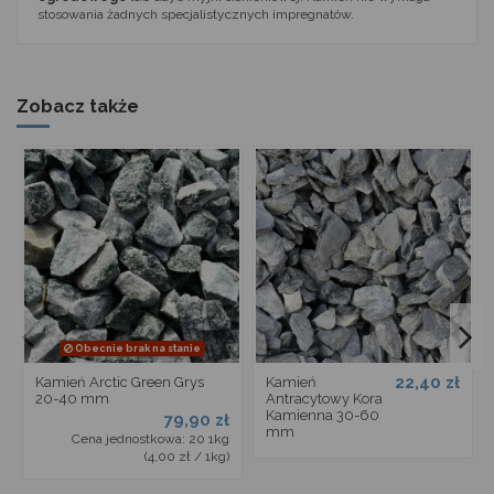
stosowania żadnych specjalistycznych impregnatów.
Zobacz także
Obecnie brak na stanie
22,40 zł
Kamień Arctic Green Grys
Kamień
20-40 mm
Antracytowy Kora
Kamienna 30-60
79,90 zł
mm
Cena jednostkowa: 20 1kg
(4,00 zł / 1kg)