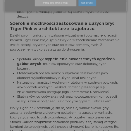
Łatwość w utrzymaniu w czystości:
Zwięzła struktura
Subskrybuj
mineralna sprawia, że kamień wykazuje niską porowatość –
brud i pył nie wnikają głęboko i są łatwo zmywane przez
deszcz.
Szerokie możliwości zastosowania dużych brył
Tiger Pink w architekturze krajobrazu
Dzięki swoim unikalnym walorom wizualnym i optymalnej gradacji,
kamień Tiger Pink znajduje niezwykle wszechstronne zastosowanie
wokół posesji prywatnych oraz obiektów komercyjnych. Z
powodzeniem wykorzystasz go do stworzenia:
Spektakularnego
wypełnienia nowoczesnych ogrodzeń
gabionowych
, murków oporowych oraz dekoracyjnych
kolumn.
Efektownych opasek wokół budynków, tarasów oraz jako
element wykończeniowy dużych rabat roślinnych.
Naturalnych aranżacji wodnych – ułożony w suchych potokach,
wokół oczek wodnych, kaskad i fontann prezentuje się
zjawiskowo (woda potęguje jego kontrastowe ubarwienie).
Skalniaków, ogrodów skalnych oraz nowoczesnych kompozycji
w stylu zen w połączeniu z drobnymi grysami i otoczakami.
Bryły Tiger Pink prezentują się najbardziej widowiskowo, gdy
zostaną zestawione z drobnym podłożem na zasadzie kontrastu
kolorystycznego lub strukturalnego. W bogatym asortymencie
Stones Garden znajdziesz doskonałe produkty z tej samej kategorii
kamieni dekoracyjnych. Jeśli chcesz stworzyć jasne, luksusowe tło,