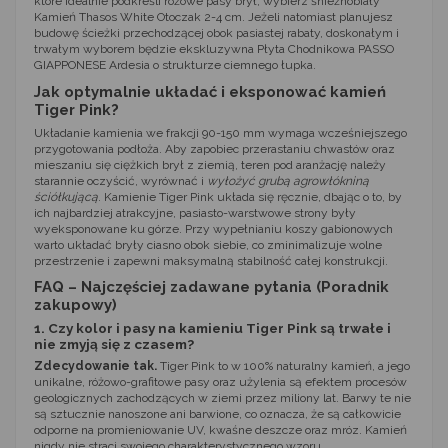
które idealnie podkreśli różowe pasy brył, wybierz śnieżnobiały
Kamień Thasos White Otoczak 2-4 cm
. Jeżeli natomiast planujesz
budowę ścieżki przechodzącej obok pasiastej rabaty, doskonałym i
trwałym wyborem będzie ekskluzywna
Płyta Chodnikowa PASSO
GIAPPONESE Ardesia
o strukturze ciemnego łupka.
Jak optymalnie układać i eksponować kamień
Tiger Pink?
Układanie kamienia we frakcji 90-150 mm wymaga wcześniejszego
przygotowania podłoża. Aby zapobiec przerastaniu chwastów oraz
mieszaniu się ciężkich brył z ziemią, teren pod aranżację należy
starannie oczyścić, wyrównać i
wyłożyć grubą agrowłókniną
ściółkującą
. Kamienie Tiger Pink układa się ręcznie, dbając o to, by
ich najbardziej atrakcyjne, pasiasto-warstwowe strony były
wyeksponowane ku górze. Przy wypełnianiu koszy gabionowych
warto układać bryły ciasno obok siebie, co zminimalizuje wolne
przestrzenie i zapewni maksymalną stabilność całej konstrukcji.
FAQ – Najczęściej zadawane pytania (Poradnik
zakupowy)
1. Czy kolor i pasy na kamieniu Tiger Pink są trwałe i
nie zmyją się z czasem?
Zdecydowanie tak.
Tiger Pink to w 100% naturalny kamień, a jego
unikalne, różowo-grafitowe pasy oraz użylenia są efektem procesów
geologicznych zachodzących w ziemi przez miliony lat. Barwy te nie
są sztucznie nanoszone ani barwione, co oznacza, że są całkowicie
odporne na promieniowanie UV, kwaśne deszcze oraz mróz. Kamień
nigdy nie straci swojego charakterystycznego wzoru.