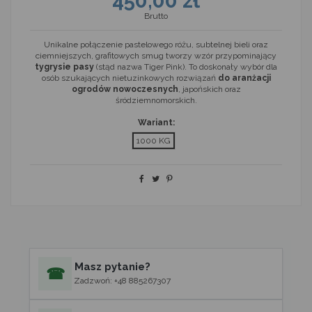
450,00 zł
Brutto
Unikalne połączenie pastelowego różu, subtelnej bieli oraz
ciemniejszych, grafitowych smug tworzy wzór przypominający
tygrysie pasy
(stąd nazwa Tiger Pink). To doskonały wybór dla
osób szukających nietuzinkowych rozwiązań
do aranżacji
ogrodów nowoczesnych
, japońskich oraz
śródziemnomorskich.
Wariant:
1000 KG
Masz pytanie?
☎
Zadzwoń: +48 885267307