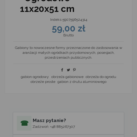
11x20x51 cm
Indeks
5907596524314
59,00 zł
Brutto
Gabiony to nowoczesne formy przeznaczone do zastosowania w
aranżacji małych ogródkach przydomowych, posesjach,
przestrzeniach publicznych.
gabion ogrodowy
obrzeża gabionowe
obrzeża do ogrodu
obrzeże proste
gabion z drutu aluminiowego
Masz pytanie?
☎
Zadzwoń: +48 885267307