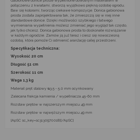
Gabionowe donice proste wypełnione dowolnym materiałem w
połączeniu z kwiatami, stworzą wyjątkowo piękną ozdobę ogrodu.
Baw się kolorami, tworząc ciekawe kompozycje. Donica gabionowa
prosta została zaprojektowana tak, że zmieszczą się w niej inne
standardowe donice. Dzięki możliwości szybkiego i łatwego
wymieniania wypełnienia możesz zmieniać jego wygląd tak często,
jak tylko chcesz. Donica gabionowa prosta to doskonałe rozwiązanie
w każdym ogrodzie. Zamów ją już teraz i ciesz się nowoczesną
ozdobą, która pomoże Ci odmienić aranżację całej przestrzeni.
Specyfikacja techniczna:
Wysokość 20 cm
Długość 51 cm
Szerokość 11 cm
Waga 1,3 kg
Materiał pręt stalowy ᴓ3,5 - 5,0 mm ocynkowany
Zalecana frakcja kamienia / wypełniacza 45-60 mm
Rozstaw prętów w najszerszym miejscu 49 mm
Rozstaw prętów w najwęższym miejscu 49 mm
[ApSC sc_key=sc3130970018][/ApSC]