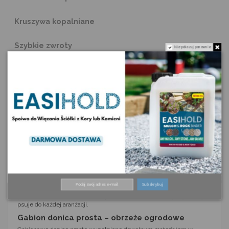
Kruszywa kopalniane
Szybkie zwroty
Nie pokazuj ponownie.
Donica z gabionu prosta obrzeże ogrodowe jest modnym i
nowoczesnym dodatkiem, który możesz wykorzystać przy aranżacji
zarówno ogrodu, jak i tarasu lub balkonu. Sprawdzi się także w
przestrzeniach publicznych. Stabilna konstrukcja wykonana jest ze
stali. Pokryta jest ona cynkiem, dzięki czemu jest niezwykle trwała i
posłuży bardzo długo. Gabion donica prosta obrzeże ogrodowe ozdobi
każdą przestrzeń, w której się znajdzie.
Donica gabionowa prosta
Gabionowe donice proste posiadają stabilną, a także odporną na
wszelkie czynniki atmosferyczne, konstrukcję ze stali pokrytej
ocynkiem. Pustą przestrzeń gabionu możesz wypełnić kamieniami,
szkłem, drewnem, szyszkami, czy też innym materiałem, który
tylko podsunie Ci Twoja wyobraźnia. Gabion donica prosta obrzeże
Subskrybuj
ogrodowe ma wiele zalet, takich jak uniwersalna aplikacja, możliwość
podnoszenia i mocowania krawędzi, a także uniwersalny styl, który
psuje do każdej aranżacji.
Gabion donica prosta – obrzeże ogrodowe