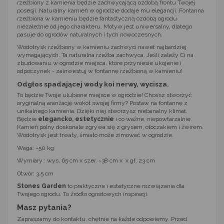
rzeźbiony z kamienia będzie zachwycającą ozdobą frontu Twojej
posesji. Naturalny kamień w ogrodzie dodaje mu elegancji. Fontanna
rzeźbiona w kamieniu będzie fantastyczną ozdobą ogrodu
niezależnie od jego charakteru. Motyw jest uniwersalny, dlatego
pasuje do ogrodów naturalnych i tych nowoczesnych.
Wodotrysk rzeźbiony w kamieniu zachwyci nawet najbardziej
wymagających. Ta naturalna rzeźba zachwyca. Jeśli zależy Ci na
zbudowaniu w ogrodzie miejsca, które przyniesie ukojenie i
odpoczynek - zainwestuj w fontannę rzeźbioną w kamieniu!
Odgłos spadającej wody koi nerwy, wycisza.
To będzie Twoje ulubione miejsce w ogrodzie! Chcesz stworzyć
oryginalną aranżację wokół swojej firmy? Postaw na fontannę z
unikalnego kamienia. Dzięki niej stworzysz niebanalny klimat.
Będzie
elegancko, estetycznie
i co ważne, niepowtarzalnie.
Kamień polny doskonale zgrywa się z grysem, otoczakiem i żwirem.
Wodotrysk jest trwały, śmiało może zimować w ogrodzie.
Waga: ~50 kg
Wymiary : wys. 65 cm x szer. ~38 cm x x gł. 23 cm
Otwór: 3,5 cm
Stones Garden
to praktyczne i estetyczne rozwiązania dla
Twojego ogrodu. To źródło ogrodowych inspiracji.
Masz pytania?
Zapraszamy do kontaktu, chętnie na każde odpowiemy. Przed