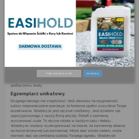
Kruszywa kopalniane
Szybkie zwroty
Wodotrysk jak dzieło
sztuki.
Na karcie przedstawiamy Państwu wyjątkową, naturalną rzeźbę.
Sztuka zamknięta w kamieniu. Coś niepowtarzalnego! To niezwykle
Subskrybuj
oryginalna ozdoba ogrodu. Kamień ma wywiercony otwór pod
fontannę, dzięki czemu doskonale prezentuje się w ogrodzie po
podłączeniu wody.
Egzemplarz unikatowy.
Drugiego takiego nie znajdziesz! Jeśli stawiasz na oryginalność,
lubisz niepowtarzalne aranżacje, ta fontanna spełni wszystkie Twoje
oczekiwania. Wodotrysk jest ręcznie rzeźbiony. Jest dziełem rąk
zaprzyjaźnionego z naszą firmą artysty. Potrafi z kamienia
wyczarować cuda. To ręczna robota w każdym calu i detalu.
Wodotrysk możesz wyeksponować na trawie, na kamiennej rabacie,
na korze drzewnej lub kamiennej. Może stać wśród zieleni, może
również stać się centralną ozdobą Twojego ogrodu. Wodotrysk