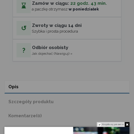
Zamów w ciągu:
22 godz. 43 min.
⌛
a paczkę otrzymasz
w poniedziałek
Zwroty w ciągu 14 dni
↺
Szybka i prosta procedura
Odbiór osobisty
?
Jak dojechać (Nawiguj) »
Opis
Szczegóły produktu
Komentarze
(0)
Nie pokazuj ponownie.
Kalkulator zapotrzebowania