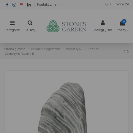
Ulubione (
0
)
Kontakt z nami
0
Kategorie
Szukaj
Zaloguj się
Koszyk
Strona główna
Kamienie ogrodowe
Wodotryski
Kamień
Wodotrysk Diverse II