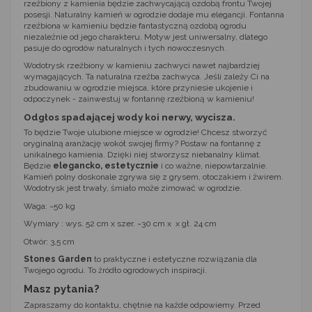
rzeźbiony z kamienia będzie zachwycającą ozdobą frontu Twojej
posesji. Naturalny kamień w ogrodzie dodaje mu elegancji. Fontanna
rzeźbiona w kamieniu będzie fantastyczną ozdobą ogrodu
niezależnie od jego charakteru. Motyw jest uniwersalny, dlatego
pasuje do ogrodów naturalnych i tych nowoczesnych.
Wodotrysk rzeźbiony w kamieniu zachwyci nawet najbardziej
wymagających. Ta naturalna rzeźba zachwyca. Jeśli zależy Ci na
zbudowaniu w ogrodzie miejsca, które przyniesie ukojenie i
odpoczynek - zainwestuj w fontannę rzeźbioną w kamieniu!
Odgłos spadającej wody koi nerwy, wycisza.
To będzie Twoje ulubione miejsce w ogrodzie! Chcesz stworzyć
oryginalną aranżację wokół swojej firmy? Postaw na fontannę z
unikalnego kamienia. Dzięki niej stworzysz niebanalny klimat.
Będzie
elegancko, estetycznie
i co ważne, niepowtarzalnie.
Kamień polny doskonale zgrywa się z grysem, otoczakiem i żwirem.
Wodotrysk jest trwały, śmiało może zimować w ogrodzie.
Waga: ~50 kg
Wymiary : wys. 52 cm x szer. ~30 cm x x gł. 24 cm
Otwór: 3,5 cm
Stones Garden
to praktyczne i estetyczne rozwiązania dla
Twojego ogrodu. To źródło ogrodowych inspiracji.
Masz pytania?
Zapraszamy do kontaktu, chętnie na każde odpowiemy. Przed