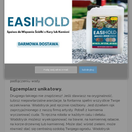
Kruszywa kopalniane
Szybkie zwroty
Wodotrysk jak dzieło
sztuki.
Na karcie przedstawiamy Państwu wyjątkową, naturalną rzeźbę.
Sztuka zamknięta w kamieniu. Coś niepowtarzalnego! To niezwykle
Subskrybuj
oryginalna ozdoba ogrodu. Kamień ma wywiercony otwór pod
fontannę, dzięki czemu doskonale prezentuje się w ogrodzie po
podłączeniu wody.
Egzemplarz unikatowy.
Drugiego takiego nie znajdziesz! Jeśli stawiasz na oryginalność,
lubisz niepowtarzalne aranżacje, ta fontanna spełni wszystkie Twoje
oczekiwania. Wodotrysk jest ręcznie rzeźbiony. Jest dziełem rąk
zaprzyjaźnionego z naszą firmą artysty. Potrafi z kamienia
wyczarować cuda. To ręczna robota w każdym calu i detalu.
Wodotrysk możesz wyeksponować na trawie, na kamiennej rabacie,
na korze drzewnej lub kamiennej. Może stać wśród zieleni, może
również stać się centralną ozdobą Twojego ogrodu. Wodotrysk