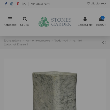
Ulubione (
0
)
Kontakt z nami
0
Kategorie
Szukaj
Zaloguj się
Koszyk
Strona główna
Kamienie ogrodowe
Wodotryski
Kamień
Wodotrysk Diverse II