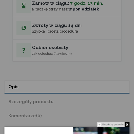
Zamów w ciągu:
7 godz. 13 min.
⌛
a paczkę otrzymasz
w poniedziałek
Zwroty w ciągu 14 dni
↺
Szybka i prosta procedura
Odbiór osobisty
?
Jak dojechać (Nawiguj) »
Opis
Szczegóły produktu
Komentarze
(0)
Nie pokazuj ponownie.
Kalkulator zapotrzebowania