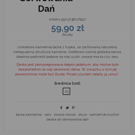
Dań
Indeks
5903738126927
59,90 zł
Brutto
Unikatowa kamienna tacka z łupka, za zachowaną naturalną,
nieregularną strukturą kamienia. Grafitowo-czarna głęboka barwa,
idealnie podkreśli podane na niej sushi, owoce morza czy sery.
Deska jest zaimpregnowana olejem jadalnym, aby można było
bezpośrednio na niej serwować dania. W związku z tym jej
powierzchnia może być tłusta. Przed użyciem należy ją umyć.
Średnica [cm]:
29
tacka kamienna
sery
owoce morza
shusi
kamień do kuchni
deska do serwowania dań