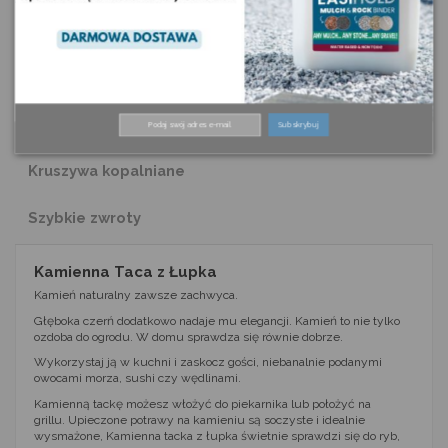
Szczegóły produktu
Komentarze
(0)
Kalkulator zapotrzebowania
Subskrybuj
Kruszywa kopalniane
Szybkie zwroty
Kamienna Taca z Łupka
Kamień naturalny zawsze zachwyca.
Głęboka czerń dodatkowo nadaje mu elegancji. Kamień to nie tylko
ozdoba do ogrodu. W domu sprawdza się równie dobrze.
Wykorzystaj ją w kuchni i zaskocz gości, niebanalnie podanymi
owocami morza, sushi czy wędlinami.
Kamienną tackę możesz włożyć do piekarnika lub położyć na
grillu. Upieczone potrawy na kamieniu są soczyste i idealnie
wysmażone, Kamienna tacka z łupka świetnie sprawdzi się do ryb,