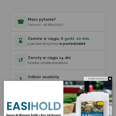
Masz pytanie?
☎
Zadzwoń: +48 885267307
Zamów w ciągu:
6 godz. 10 min.
⌛
a paczkę otrzymasz
w poniedziałek
Zwroty w ciągu 14 dni
↺
Szybka i prosta procedura
Odbiór osobisty
?
Nie pokazuj ponownie.
Jak dojechać (Nawiguj) »
Opis