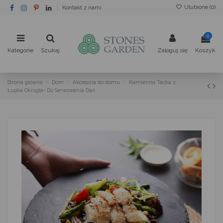
Ulubione (
0
)
Kontakt z nami
0
Kategorie
Szukaj
Zaloguj się
Koszyk
Strona główna
Dom
Akcesoria do domu
Kamienna Tacka z
Łupka Okrągła- Do Serwowania Dań