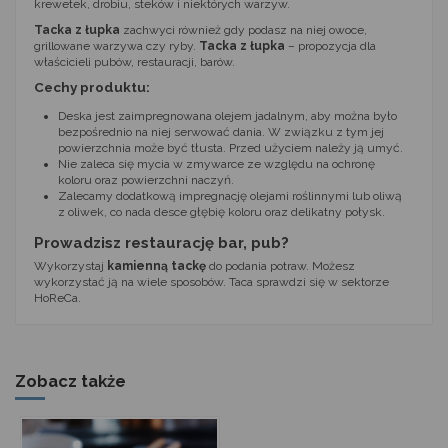
krewetek, drobiu, steków i niektórych warzyw.
Tacka z łupka
zachwyci również gdy podasz na niej owoce,
grillowane warzywa czy ryby.
Tacka z łupka
– propozycja dla
właścicieli pubów, restauracji, barów.
Cechy produktu:
Deska jest zaimpregnowana olejem jadalnym, aby można było
bezpośrednio na niej serwować dania. W związku z tym jej
powierzchnia może być tłusta. Przed użyciem należy ją umyć.
Nie zaleca się mycia w zmywarce ze względu na ochronę
koloru oraz powierzchni naczyń.
Zalecamy dodatkową impregnację olejami roślinnymi lub oliwą
z oliwek, co nada desce głębię koloru oraz delikatny połysk.
Prowadzisz restaurację bar, pub?
Wykorzystaj
kamienną tackę
do podania potraw. Możesz
wykorzystać ją na wiele sposobów. Taca sprawdzi się w sektorze
HoReCa.
Zobacz także