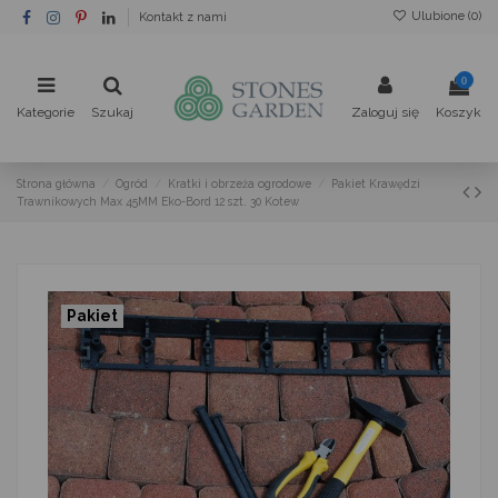
Ulubione (
0
)
Kontakt z nami
0
Kategorie
Szukaj
Zaloguj się
Koszyk
Strona główna
Ogród
Kratki i obrzeża ogrodowe
Pakiet Krawędzi
Trawnikowych Max 45MM Eko-Bord 12 szt. 30 Kotew
Pakiet