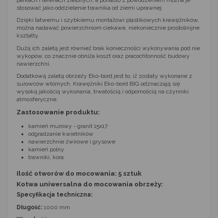
stosować jako oddzielenie trawnika od ziemi uprawnej.
Dzięki łatwemu i szybkiemu montażowi plastikowych krawężników,
można nadawać powierzchniom ciekawe, niekoniecznie prostolinijne
kształty.
Dużą ich zaletą jest również brak konieczności wykonywania pod nie
wykopów, co znacznie obniża koszt oraz pracochłonność budowy
nawierzchni.
Dodatkową zaletą obrzeży Eko-bord jest to, iż zostały wykonane z
surowców wtórnych. Krawężniki Eko-bord BIG odznaczają się
wysoką jakością wykonania, trwałością i odpornością na czynniki
atmosferyczne.
Zastosowanie produktu:
kamień murowy - granit 15x17
odgradzanie kwietników
nawierzchnie żwirowe i grysowe
kamień polny
trawniki, kora
Ilość otworów do mocowania:
5 sztuk
Kotwa uniwersalna do mocowania obrzeży:
Specyfikacja techniczna:
Długość:
1000 mm