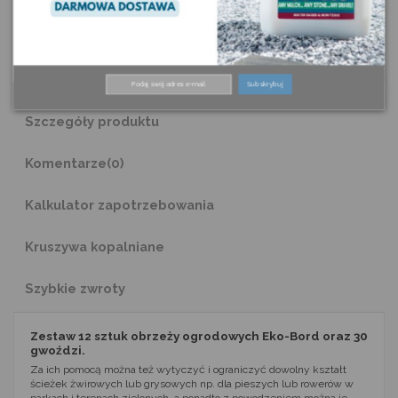
Opis
Subskrybuj
Szczegóły produktu
Komentarze
(0)
Kalkulator zapotrzebowania
Kruszywa kopalniane
Szybkie zwroty
Zestaw 12 sztuk obrzeży ogrodowych Eko-Bord oraz 30
gwoździ.
Za ich pomocą można też wytyczyć i ograniczyć dowolny kształt
ścieżek żwirowych lub grysowych np. dla pieszych lub rowerów w
parkach i terenach zielonych, a ponadto z powodzeniem można je