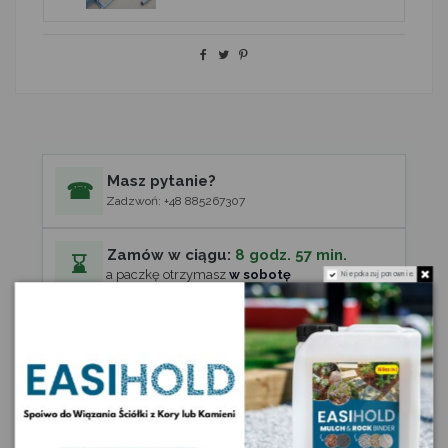
Masz pytanie?
☎
Zadzwoń: +48 885267307
Zamów w ciągu:
8 godz. 57 min.
⌛
a paczkę otrzymasz
w sobotę
Nie pokazuj ponownie.
Zwroty w ciągu 14 dni
↺
Szybka i prosta procedura
Odbiór osobisty
?
Jak dojechać (Nawiguj) »