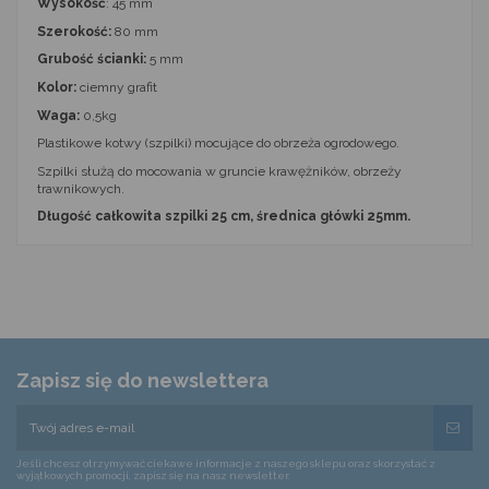
Wysokość
: 45 mm
Szerokość:
80 mm
Grubość ścianki:
5 mm
Kolor:
ciemny grafit
Waga:
0,5kg
Plastikowe kotwy (szpilki) mocujące do obrzeża ogrodowego.
Szpilki służą do mocowania w gruncie krawężników, obrzeży
trawnikowych.
Długość całkowita szpilki 25 cm, średnica główki 25mm.
Zapisz się do newslettera
Jeśli chcesz otrzymywać ciekawe informacje z naszego sklepu oraz skorzystać z
wyjątkowych promocji, zapisz się na nasz newsletter.