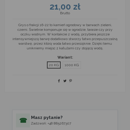
21,00 zł
Brutto
Grys o frakcji 16-22 to kamień ogrodowy w barwach zieleni,
czerni. Świetnie komponuje się w ogrodzie, tarasie czy przy
oczku wodnym. W kontakcie z wodą, przybiera jeszcze
intensywniejszą barwę dodatkowo stworzy łatwo przepuszczalną
warstwę,‭ ‬przez którą woda łatwo przesiąknie.‭ Dzięki temu
unikniemy miejsc z kałużami czy stojącą wodą.
Wariant:
20 KG
1000 KG
Masz pytanie?
☎
Zadzwoń: +48 885267307