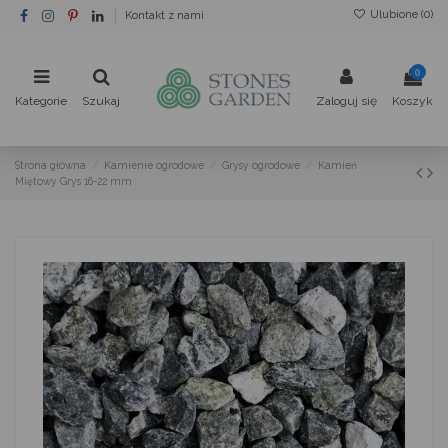
Ulubione (
0
)
Kontakt z nami
0
Kategorie
Szukaj
Zaloguj się
Koszyk
Strona główna
Kamienie ogrodowe
Grysy ogrodowe
Kamień
Miętowy Grys 16-22 mm