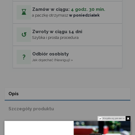
Zamów w ciągu:
4 godz. 30 min.
⌛
a paczkę otrzymasz
w poniedziałek
Zwroty w ciągu 14 dni
↺
Szybka i prosta procedura
Odbiór osobisty
?
Jak dojechać (Nawiguj) »
Opis
Szczegóły produktu
Nie pokazuj ponownie.
Komentarze
(0)