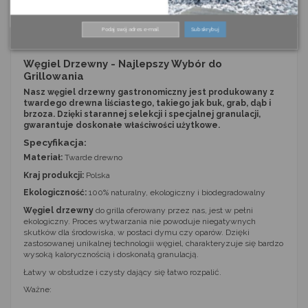
Szybkie zwroty
Subskrybuj
Węgiel Drzewny - Najlepszy Wybór do
Grillowania
Nasz węgiel drzewny gastronomiczny jest produkowany z
twardego drewna liściastego, takiego jak buk, grab, dąb i
brzoza. Dzięki starannej selekcji i specjalnej granulacji,
gwarantuje doskonałe właściwości użytkowe.
Specyfikacja:
Materiał:
Twarde drewno
Kraj produkcji:
Polska
Ekologiczność:
100% naturalny, ekologiczny i biodegradowalny
Węgiel drzewny
do grilla oferowany przez nas, jest w pełni
ekologiczny. Proces wytwarzania nie powoduje niegatywnych
skutków dla środowiska, w postaci dymu czy oparów. Dzięki
zastosowanej unikalnej technologii węgiel, charakteryzuje się bardzo
wysoką kalorycznością i doskonałą granulacją.
Łatwy w obsłudze i czysty dający się łatwo rozpalić.
Ważne: