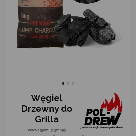
Węgiel
Drzewny do
Grilla
Indeks
5906031301695