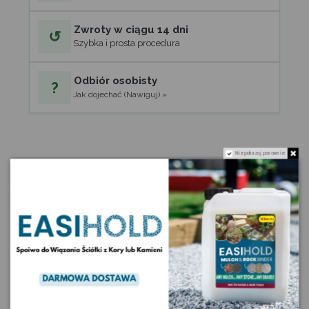
Zwroty w ciągu 14 dni
↺
Szybka i prosta procedura
Odbiór osobisty
?
Jak dojechać (Nawiguj) »
Nie pokazuj ponownie.
Opis
Szczegóły produktu
Komentarze
(0)
Kalkulator zapotrzebowania
Kruszywa kopalniane