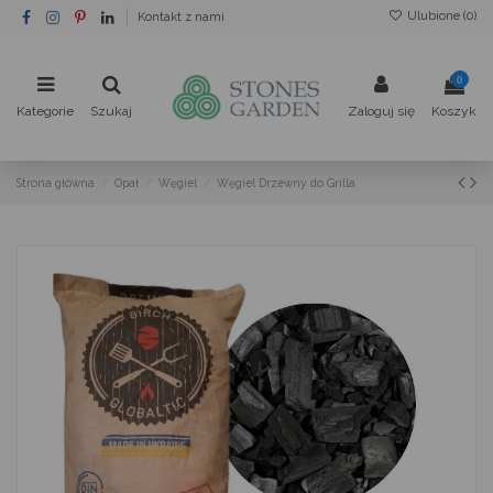
Ulubione (
0
)
Kontakt z nami
0
Kategorie
Szukaj
Zaloguj się
Koszyk
Strona główna
Opał
Węgiel
Węgiel Drzewny do Grilla