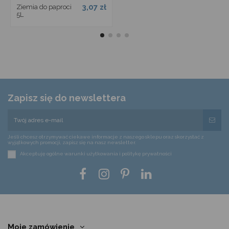
3,07 zł
Ziemia do paproci
5L
Zapisz się do newslettera
Jeśli chcesz otrzymywać ciekawe informacje z naszego sklepu oraz skorzystać z
wyjątkowych promocji, zapisz się na nasz newsletter.
Akceptuję ogólne warunki użytkowania i politykę prywatności
Moje zamówienie