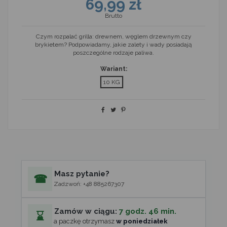
69,99 zł
Brutto
Czym rozpalać grilla: drewnem, węglem drzewnym czy
brykietem? Podpowiadamy, jakie zalety i wady posiadają
poszczególne rodzaje paliwa.
Wariant:
10 KG
Masz pytanie?
☎
Zadzwoń: +48 885267307
Zamów w ciągu:
7 godz. 46 min.
⌛
a paczkę otrzymasz
w poniedziałek