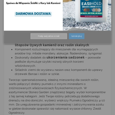
patogenów oraz nasion chwastów.
Szerokie zastosowanie podłożowe frakcji 0,5-5
mm
Ze względu na swoją drobną specyfikę, frakcja 0,5-5 mm to
absolutny fundament dla hodowców delikatnych, młodych roślin oraz
gatunków wymagających bardzo przepuszczalnego, ale stabilnego
fizycznie podłoża. Sprawdzi się jako:
Subskrybuj
Kluczowy składnik podłoży do
kaktusów, sukulentów,
litopsów (żywych kamieni) oraz roślin skalnych
.
Komponent rozluźniający do mieszanek dla wymagających
aroidów (np. młode monstery, alokazje, filodendrony, syngonia).
Doskonały dodatek do
ukorzeniania sadzonek
– porowate
podłoże stymuluje szybki rozwój silnych korzeni
włośnikowych.
Składnik ziemi do wysiewu nasion oraz komponent do uprawy
drzewek Bonsai i roślin w szkle.
Tworząc spersonalizowaną, idealną mieszankę dla swoich roślin,
warto połączyć drobny pumeks z innymi minerałami o
zróżnicowanych właściwościach fizykochemicznych. W
asortymencie Stones Garden znajdziesz bogaty wybór komponentów
z tej samej kategorii. Jeśli Twoje rośliny potrzebują dodatkowego
drenażu na dno doniczki, wybierz większy
Pumeks Ogrodniczy 4-10
mm
. Do uregulowania gospodarki mineralnej i zatrzymywania azotu
w glebie doskonale sprawdzi się natomiast wysoce chłonny
Zeolit
Ogrodniczy
.