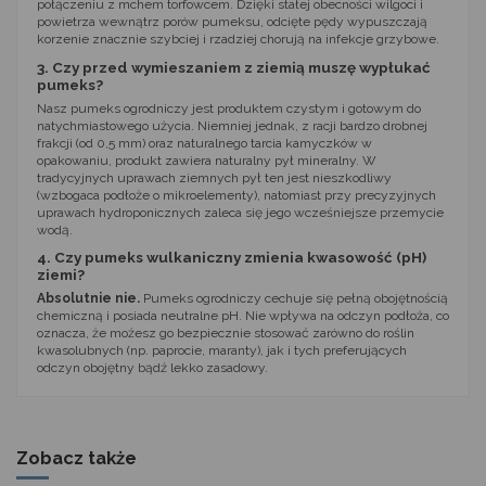
połączeniu z mchem torfowcem. Dzięki stałej obecności wilgoci i
powietrza wewnątrz porów pumeksu, odcięte pędy wypuszczają
korzenie znacznie szybciej i rzadziej chorują na infekcje grzybowe.
3. Czy przed wymieszaniem z ziemią muszę wypłukać
pumeks?
Nasz pumeks ogrodniczy jest produktem czystym i gotowym do
natychmiastowego użycia. Niemniej jednak, z racji bardzo drobnej
frakcji (od 0,5 mm) oraz naturalnego tarcia kamyczków w
opakowaniu, produkt zawiera naturalny pył mineralny. W
tradycyjnych uprawach ziemnych pył ten jest nieszkodliwy
(wzbogaca podłoże o mikroelementy), natomiast przy precyzyjnych
uprawach hydroponicznych zaleca się jego wcześniejsze przemycie
wodą.
4. Czy pumeks wulkaniczny zmienia kwasowość (pH)
ziemi?
Absolutnie nie.
Pumeks ogrodniczy cechuje się pełną obojętnością
chemiczną i posiada neutralne pH. Nie wpływa na odczyn podłoża, co
oznacza, że możesz go bezpiecznie stosować zarówno do roślin
kwasolubnych (np. paprocie, maranty), jak i tych preferujących
odczyn obojętny bądź lekko zasadowy.
Zobacz także