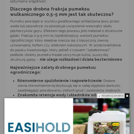
optymalną wilgotność.
Dlaczego drobna frakcja pumeksu
wulkanicznego 0,5-5 mm jest tak skuteczna?
Pumeks powstaje w wyniku gwałtownego schładzania lawy przez
wodę lub powietrze, co powoduje uwięzienie wewnątrz skały
pęcherzyków gazu. Efektem tego procesu jest materiał o strukturze
gąbki. Frakcja 0,5-5 mm to
najdrobniejszy wariant pumeksu
ogrodniczego
, który idealnie miesza się z klasyczną ziemią
uniwersalną, torfem czy włóknem kokosowym. W przeciwieństwie
do piasku kwarcowego, który potrafi z czasem "zabetonować"
podłoże, drobny pumeks trwale utrzymuje luźną, puszystą
strukturę gleby –
nie ulega rozkładowi i działa bezterminowo
.
Najważniejsze zalety drobnego pumeksu
ogrodniczego:
Równomierne spulchnienie i napowietrzenie:
Drobne
ziarna równomiernie dystrybuują się w całej objętości doniczki,
zapobiegając powstawaniu zbitych grud i zastoisków wodnych.
Znakomita retencja wody i składników odżywczych:
Nie pokazuj ponownie.
Porowate granulki absorbują wodę wraz z rozpuszczonymi
nawozami, a następnie powoli, dozują je wprost do systemu
korzeniowego w miarę wysychania podłoża.
Ochrona przed chorobami odkorzeniowymi:
Poprzez
poprawę drenażu kapilarnego, pumeks skutecznie eliminuje
problem gnicia korzeni oraz rozwoju pleśni.
Neutralne pH i stabilność chemiczna:
Produkt posiada
obojętny odczyn, jest wolny od substancji toksycznych,