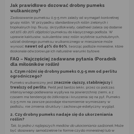
Jak prawidłowo dozować drobny pumeks
wulkaniczny?
Zastosowanie pumeksu 0,5-5 mm zależy od wymagań konkretnej
grupy roślin. W przypadku standardowych roślin zielonych i
tropikalnych (np. fikusy, skrzydłokwiaty, calathee) zaleca się dodanie
od 10% do 20% objętości
pumeksu do klasycznego podłoża. W
uprawie kaktusów, sukulentów oraz roślin wybitnie sucholubnych,
udział drobnego pumeksu wulkanicznego w mieszance może
wynosić
nawet od 40% do 60%
, tworząc podłoże mineralne, które
doskonale odwzorowuje ich naturalne warunki bytowe.
FAQ – Najczęściej zadawane pytania (Poradnik
dla miłośników roślin)
1. Czym różni się drobny pumeks 0,5-5 mm od perlitu
ogrodniczego?
Pumeks wulkaniczny jest
znacznie cięższy, stabilniejszy i
trwalszy od perlitu
. Perlit jest bardzo lekki, przez co podczas
intensywnego podlewania wypływa na powierzchnię ziemi, a z
czasem ma tendencję do żółknięcia i kruszenia się na pył. Pumeks
0,5-5 mm na zawsze pozostaje równomiernie wymieszany w
podłożu, nie zmienia struktury i zachowuje estetyczny wygląd.
2. Czy drobny pumeks nadaje się do ukorzeniania
roślin?
Tak, to jedno z najlepszych mediów do ukorzeniania sadzonek.
Może
być stosowany samodzielnie (w formie czysto mineralnej) lub w