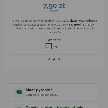
7,90 zł
Brutto
Pumeks wulkaniczny do podłoży. Naturalna
skała wulkaniczna
o dużej porowatości, pochłania dużo wody. Ma
neutralne pH
.
Doskonały jako drenaż do doniczek, szczególnie w hodowli
storczyków.
Wariant:
3L
15L
Masz pytanie?
☎
Zadzwoń: +48 885267307
Zamów w ciągu:
8 godz. 26 min.