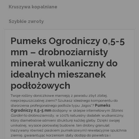
Kruszywa kopalniane
Szybkie zwroty
Pumeks Ogrodniczy 0,5-5
mm – drobnoziarnisty
minerał wulkaniczny do
idealnych mieszanek
podłożowych
Twoje rośliny doniczkowe marnieją z powodu zbyt zbitej,
nieprzepuszczalnej ziemi? Szukasz idealnego komponentu do
stworzenia profesjonalnego podłoża typu „bigos”?
Pumeks
Ogrodniczy 0,5-5 mm
dostępny w sklepie internetowym
Stones
Garden
to drobnoziarnisty, w 100% naturalny dodatek wulkaniczny,
który diametralnie odmieni strukturę każdej gleby. Dzięki swojej
unikalnej, wysoce porowatej budowie, ten drobny granulat
(nazywany również piaskiem pumeksowym) rewelacyjnie spulchnia
ziemię, gwarantując korzeniom stały dostęp do powietrza i