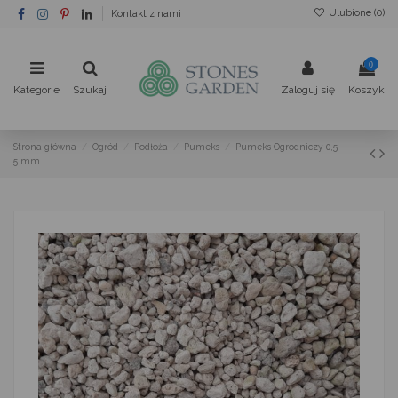
Ulubione (
0
)
Kontakt z nami
0
Kategorie
Szukaj
Zaloguj się
Koszyk
Strona główna
Ogród
Podłoża
Pumeks
Pumeks Ogrodniczy 0,5-
5 mm